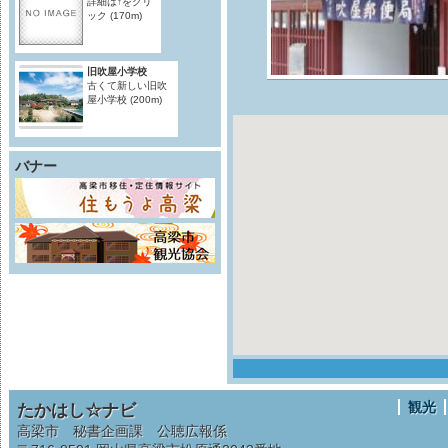
詳細は↑をクリ
ック
(170m)
旧吹屋小学校
古くて新しい旧吹
屋小学校
(200m)
バナー
観光
たかはし☆ナビ
高梁市 秘書企画課 公聴広報係