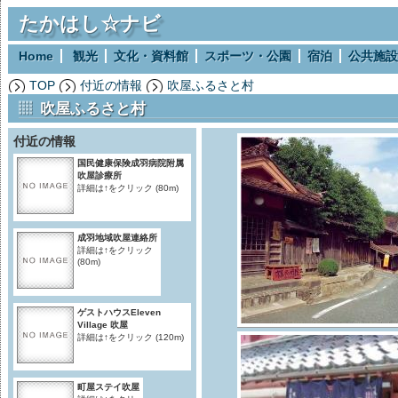
たかはし☆ナビ
Home
観光
文化・資料館
スポーツ・公園
宿泊
公共施設
TOP
付近の情報
吹屋ふるさと村
吹屋ふるさと村
付近の情報
国民健康保険成羽病院附属
吹屋診療所
詳細は↑をクリック
(80m)
成羽地域吹屋連絡所
詳細は↑をクリック
(80m)
ゲストハウスEleven
Village 吹屋
詳細は↑をクリック
(120m)
町屋ステイ吹屋