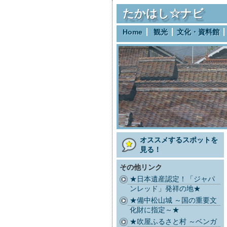
たかはし☆ナビ
Home
観光
文化・資料館
オススメするスポットを
見る！
その他リンク
★日本遺産認定！「ジャパ
ンレッド」発祥の地★
★備中松山城 ～国の重要文
化財に指定～★
★吹屋ふるさと村 ～ベンガ