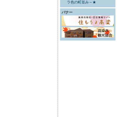
ラ色の町並み～★
バナー