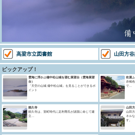
高梁市立図書館
山田方谷
ピックアップ！
雲海に浮かぶ備中松山城を望む展望台（雲海展望
吹屋ふ
台）
赤褐色
「天空の山城 備中松山城」を見ることができるポ
で…
イント
頼久寺
山田方
頼久寺は、室町時代に足利尊氏が諸国に命じて建
山田方
立…
ネルな
す。