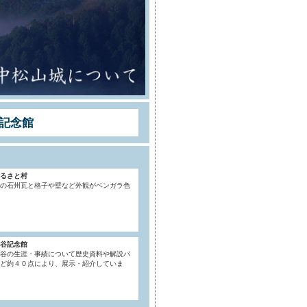
記念館
るさと村
の石州瓦と格子や壁など外観がベンガラ色
谷記念館
谷の生涯・事績について歴史資料や解説パ
ど約４０点により、展示・紹介していま