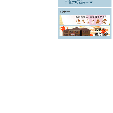
ラ色の町並み～★
バナー