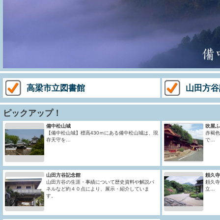
高梁市立図書館
山田方谷
ピックアップ！
備中松山城
吹屋ふ
【備中松山城】標高430ｍにある備中松山城は、現
赤褐色
存天守を…
で…
山田方谷記念館
頼久寺
山田方谷の生涯・事績について歴史資料や解説パ
頼久寺
ネルなど約４０点により、展示・紹介していま
立…
す。