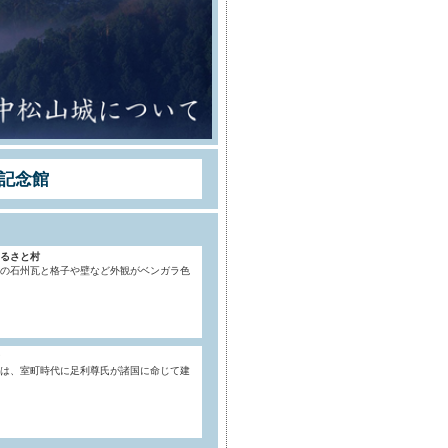
記念館
るさと村
の石州瓦と格子や壁など外観がベンガラ色
は、室町時代に足利尊氏が諸国に命じて建