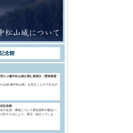
記念館
浮かぶ備中松山城を望む展望台（雲海展望
の山城 備中松山城」を見ることができるポ
谷記念館
谷の生涯・事績について歴史資料や解説パ
ど約４０点により、展示・紹介していま