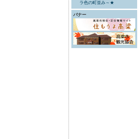
ラ色の町並み～★
バナー