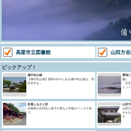
高梁市立図書館
山田方谷
ピックアップ！
備中松山城
雲海に
【備中松山城】標高430ｍにある備中松山城は、現
台）
存天守を…
「天空
イント
吹屋ふるさと村
山田方
赤褐色の石州瓦と格子や壁など外観がベンガラ色
山田方
で…
ネルな
す。