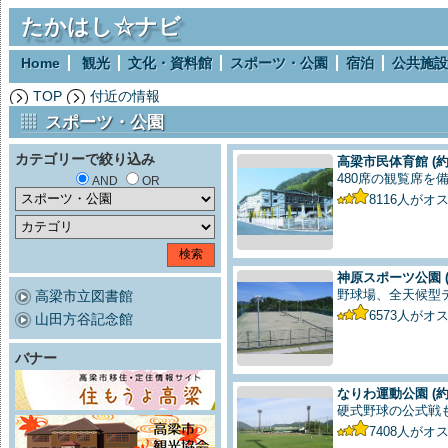
たかはし☆ナビ
Home
観光
文化・資料館
スポーツ・公園
宿泊
公共施設
TOP
付近の情報
スポーツ・公園
カテゴリーで絞り込み
高梁市民体育館
(約
480席の観覧席を
AND
OR
8116
人がオ
神原スポーツ公園
野球場、全天候型テ
高梁市立図書館
6573
人がオ
山田方谷記念館
バナー
なりわ運動公園
(約
硬式野球の公式戦
7408
人がオ