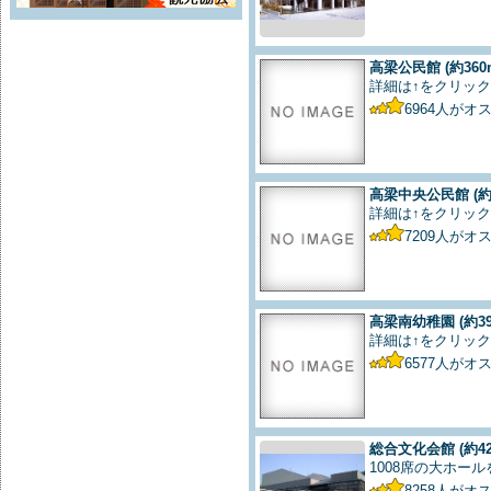
高梁公民館
(約360
詳細は↑をクリック
6964
人がオ
高梁中央公民館
(約
詳細は↑をクリック
7209
人がオ
高梁南幼稚園
(約3
詳細は↑をクリック
6577
人がオ
総合文化会館
(約4
1008席の大ホー
8258
人がオ