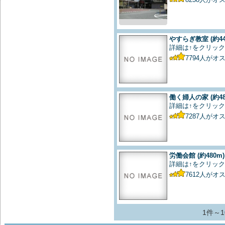
やすらぎ教室
(約4
詳細は↑をクリック
7794
人がオ
働く婦人の家
(約4
詳細は↑をクリック
7287
人がオ
労働会館
(約480m)
詳細は↑をクリック
7612
人がオ
1件～1