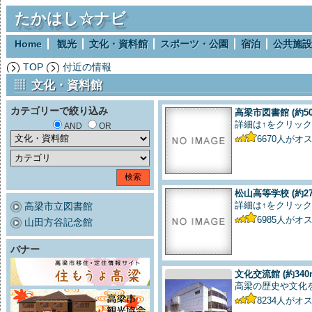
たかはし☆ナビ
Home
観光
文化・資料館
スポーツ・公園
宿泊
公共施設
TOP
付近の情報
文化・資料館
カテゴリーで絞り込み
高梁市図書館
(約5
詳細は↑をクリック
AND
OR
6670
人がオ
松山高等学校
(約2
詳細は↑をクリック
高梁市立図書館
6985
人がオ
山田方谷記念館
バナー
文化交流館
(約340
高梁の歴史や文化
8234
人がオ