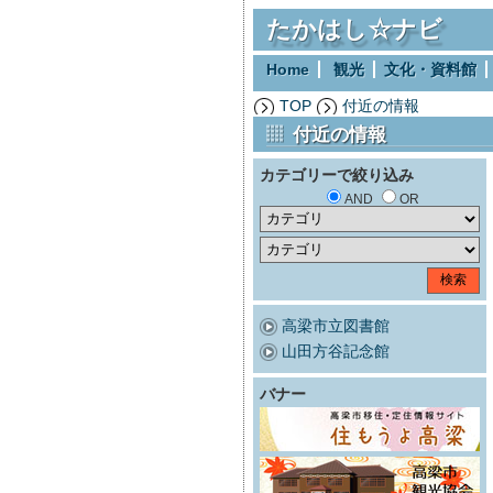
たかはし☆ナビ
Home
観光
文化・資料館
TOP
付近の情報
付近の情報
カテゴリーで絞り込み
AND
OR
高梁市立図書館
山田方谷記念館
バナー