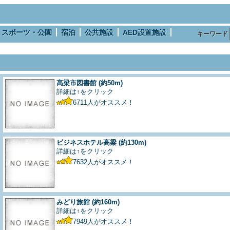
スポーツ・公園
宿泊
公共施設
AED設置施設
キーワード
高梁市図書館
(約50m)
詳細は↑をクリック
6711
人がオススメ！
ビジネスホテル高梁
(約130m)
詳細は↑をクリック
7632
人がオススメ！
みどり旅館
(約160m)
詳細は↑をクリック
7949
人がオススメ！