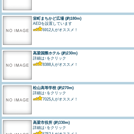
栄町まちかど広場
(約180m)
AEDを設置しています
6912
人がオススメ！
高梁国際ホテル
(約230m)
詳細は↑をクリック
8388
人がオススメ！
松山高等学校
(約270m)
詳細は↑をクリック
7025
人がオススメ！
高梁市役所
(約330m)
詳細は↑をクリック
6752
人がオススメ！