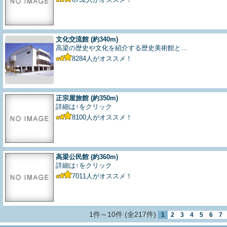
文化交流館
(約340m)
高梁の歴史や文化を紹介する歴史美術館と…
8284
人がオススメ！
正宗屋旅館
(約350m)
詳細は↑をクリック
8100
人がオススメ！
高梁公民館
(約360m)
詳細は↑をクリック
7011
人がオススメ！
1件～10件 (全217件)
1
2
3
4
5
6
7