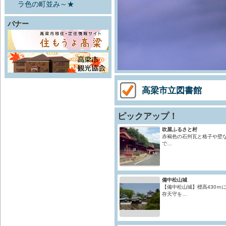
ラ色の町並み～★
バナー
高梁市立図書館
ピックアップ！
吹屋ふるさと村
赤褐色の石州瓦と格子や壁
で…
備中松山城
【備中松山城】標高430ｍ
存天守を…