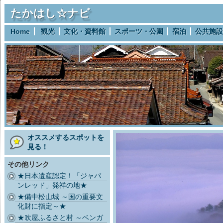
たかはし☆ナビ
Home
観光
文化・資料館
スポーツ・公園
宿泊
公共施設
オススメするスポットを
見る！
その他リンク
★日本遺産認定！「ジャパ
ンレッド」発祥の地★
★備中松山城 ～国の重要文
化財に指定～★
★吹屋ふるさと村 ～ベンガ