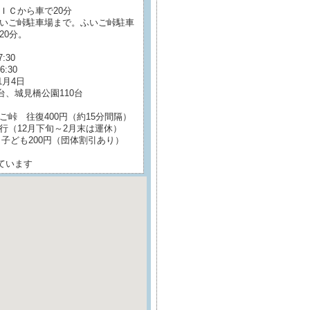
Ｃから車で20分
いご峠駐車場まで。ふいご峠駐車
20分。
:30
:30
1月4日
台、城見橋公園110台
峠 往復400円（約15分間隔）
（12月下旬～2月末は運休）
、子ども200円（団体割引あり）
ています