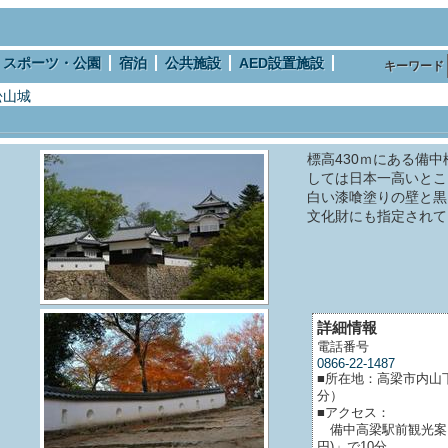
スポーツ・公園
宿泊
公共施設
AED設置施設
キーワード
松山城
標高430ｍにある備
しては日本一高いとこ
白い漆喰塗りの壁と黒
文化財にも指定されて
詳細情報
電話番号
0866-22-1487
■所在地：高梁市内山
分）
■アクセス：
備中高梁駅前観光案内
円)」で10分