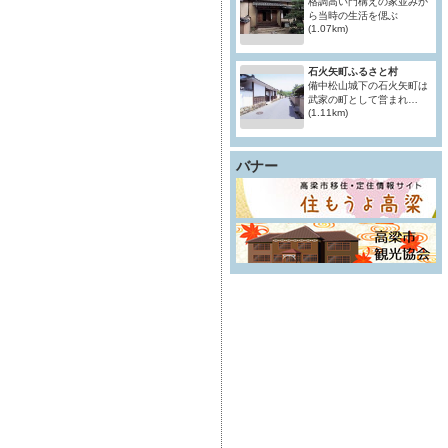
格調高い門構えの家並みか
ら当時の生活を偲ぶ
(1.07km)
石火矢町ふるさと村
備中松山城下の石火矢町は
武家の町として営まれ…
(1.11km)
バナー