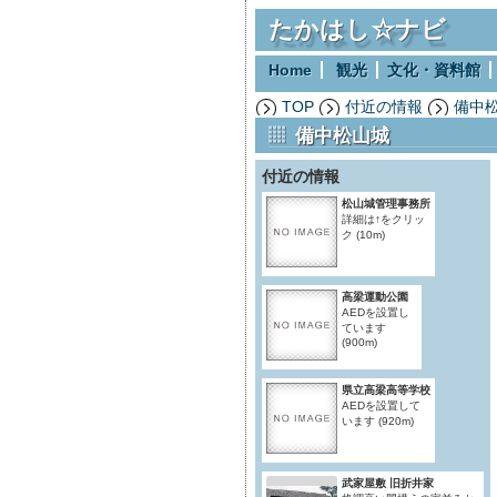
たかはし☆ナビ
Home
観光
文化・資料館
TOP
付近の情報
備中
備中松山城
付近の情報
松山城管理事務所
詳細は↑をクリッ
ク
(10m)
高梁運動公園
AEDを設置し
ています
(900m)
県立高梁高等学校
AEDを設置して
います
(920m)
武家屋敷 旧折井家