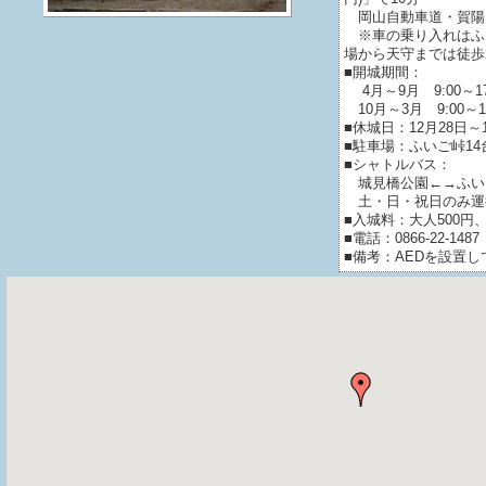
岡山自動車道・賀陽Ｉ
※車の乗り入れはふ
場から天守までは徒歩
■開城期間：
4月～9月 9:00～17
10月～3月 9:00～16
■休城日：12月28日～
■駐車場：ふいご峠14
■シャトルバス：
城見橋公園←→ふいご
土・日・祝日のみ運行
■入城料：大人500円
■電話：0866-22-1487
■備考：AEDを設置し