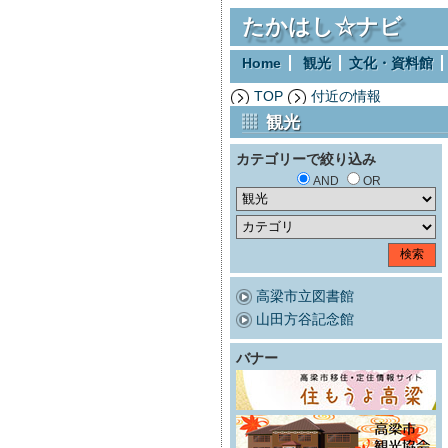
たかはし☆ナビ
Home
観光
文化・資料館
TOP
付近の情報
観光
カテゴリーで絞り込み
AND
OR
高梁市立図書館
山田方谷記念館
バナー