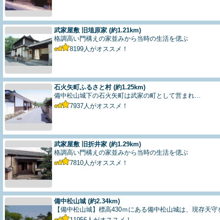
武家屋敷 旧埴原家
(約1.21km)
格調高い門構えの家並みから当時の生活を偲ぶ
8199
人がオススメ！
石火矢町ふるさと村
(約1.25km)
備中松山城下の石火矢町は武家の町として営まれ…
7937
人がオススメ！
武家屋敷 旧折井家
(約1.29km)
格調高い門構えの家並みから当時の生活を偲ぶ
7810
人がオススメ！
備中松山城
(約2.34km)
【備中松山城】標高430ｍにある備中松山城は、現存天守
11956
人がオススメ！