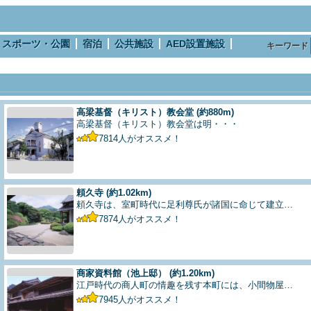
スポーツ・公園
宿泊
公共施設
AED設置施設
キーワード
高梁基督（キリスト）教会堂
(約880m)
高梁基督（キリスト）教会堂は明・・・
7814
人がオススメ！
頼久寺
(約1.02km)
頼久寺は、室町時代に足利尊氏が諸国に命じて建立…
7874
人がオススメ！
商家資料館（池上邸）
(約1.20km)
江戸時代の商人町の情趣を残す本町には、小間物屋…
7945
人がオススメ！