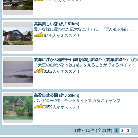
高梁美しい森
(約2.81km)
豊かな緑に覆われた広大なエリアに、「思い出の森」…
6776
人がオススメ！
雲海に浮かぶ備中松山城を望む展望台（雲海展望台）
(約3
「天空の山城 備中松山城」を見ることができるポイント
8182
人がオススメ！
高梁自然公園
(約3.59km)
バンガロー7棟、テントサイト18カ所にキャンプ…
6959
人がオススメ！
1件～10件 (全21件)
1
2
3