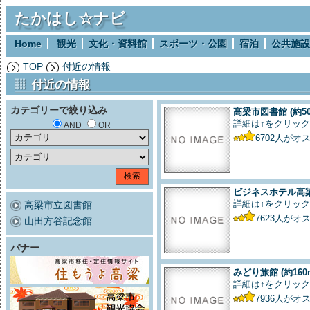
たかはし☆ナビ
Home
観光
文化・資料館
スポーツ・公園
宿泊
公共施設
TOP
付近の情報
付近の情報
カテゴリーで絞り込み
高梁市図書館
(約5
詳細は↑をクリック
AND
OR
6702
人がオ
ビジネスホテル高
詳細は↑をクリック
高梁市立図書館
7623
人がオ
山田方谷記念館
バナー
みどり旅館
(約160
詳細は↑をクリック
7936
人がオ