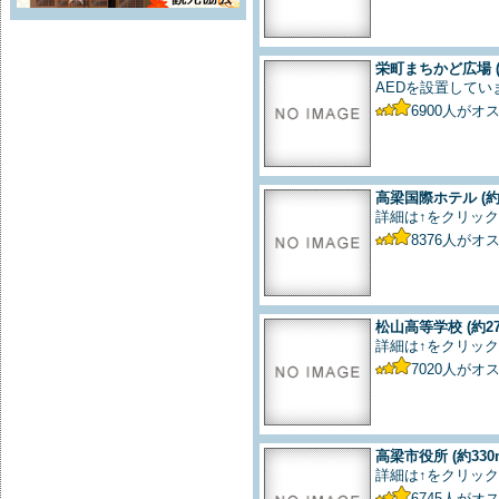
栄町まちかど広場
AEDを設置してい
6900
人がオ
高梁国際ホテル
(約
詳細は↑をクリック
8376
人がオ
松山高等学校
(約2
詳細は↑をクリック
7020
人がオ
高梁市役所
(約330
詳細は↑をクリック
6745
人がオ