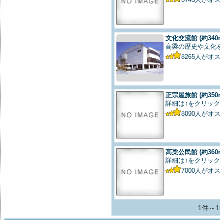
文化交流館
(約340
高梁の歴史や文化
8265
人がオ
正宗屋旅館
(約350
詳細は↑をクリック
8090
人がオ
高梁公民館
(約360
詳細は↑をクリック
7000
人がオ
1件～1