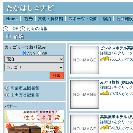
たかはし☆ナビ
Home
観光
文化・資料館
スポーツ・公園
宿泊
公共施設
TOP
付近の情報
宿泊
カテゴリーで絞り込み
ビジネスホテル高
詳細は↑をクリック
AND
OR
7661
人がオ
みどり旅館
(約160
詳細は↑をクリック
高梁市立図書館
7973
人がオ
山田方谷記念館
バナー
高梁国際ホテル
(約
詳細は↑をクリック
8418
人がオ