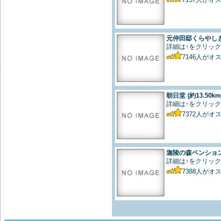
元仲田邸くらやし
詳細は↑をクリック
7146
人がオ
朝日堂
(約13.50km
詳細は↑をクリック
7372
人がオ
迦陵の森ペンショ
詳細は↑をクリック
7388
人がオ