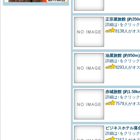
正宗屋旅館
(約350
詳細は↑をクリック
8138
人がオ
油屋旅館
(約950m)
詳細は↑をクリック
8293
人がオ
赤城旅館
(約1.58k
詳細は↑をクリック
7579
人がオ
ビジネスホテル落
詳細は↑をクリック
7157
人がオ