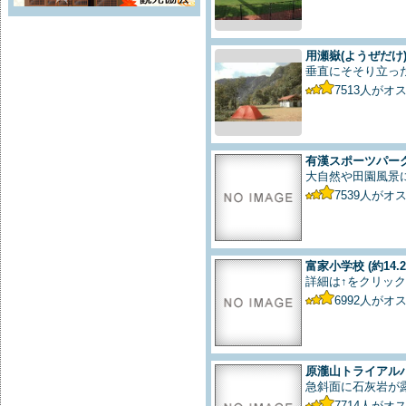
用瀬嶽(ようぜだけ
垂直にそそり立っ
7513
人がオ
有漢スポーツパー
大自然や田園風景
7539
人がオ
富家小学校
(約14.
詳細は↑をクリック
6992
人がオ
原瀧山トライアル
急斜面に石灰岩が
7714
人がオ