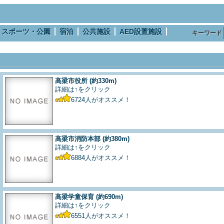
スポーツ・公園
宿泊
公共施設
AED設置施設
キーワード
高梁市役所
(約330m)
詳細は↑をクリック
6724
人がオススメ！
高梁市消防本部
(約380m)
詳細は↑をクリック
6884
人がオススメ！
高梁学童保育
(約690m)
詳細は↑をクリック
6551
人がオススメ！