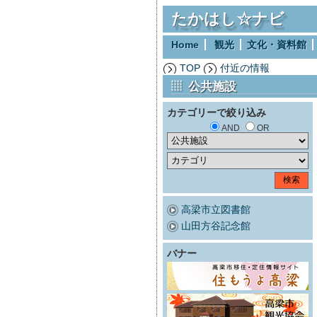
たかはし☆ナビ
Home
観光
文化・資料館
TOP
付近の情報
公共施設
カテゴリーで絞り込み
AND
OR
高梁市立図書館
山田方谷記念館
バナー