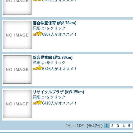
落合学童保育
(約2.78km)
詳細は↑をクリック
6987
人がオススメ！
落合児童館
(約2.78km)
詳細は↑をクリック
6746
人がオススメ！
リサイクルプラザ
(約3.15km)
詳細は↑をクリック
6410
人がオススメ！
1件～10件 (全42件)
1
2
3
4
5