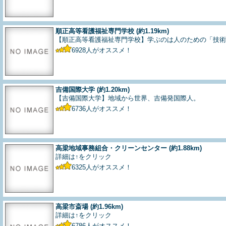
順正高等看護福祉専門学校
(約1.19km)
【順正高等看護福祉専門学校】学ぶのは人のための「技術
6928
人がオススメ！
吉備国際大学
(約1.20km)
【吉備国際大学】地域から世界、吉備発国際人。
6736
人がオススメ！
高梁地域事務組合・クリーンセンター
(約1.88km)
詳細は↑をクリック
6325
人がオススメ！
高梁市斎場
(約1.96km)
詳細は↑をクリック
6786
人がオススメ！