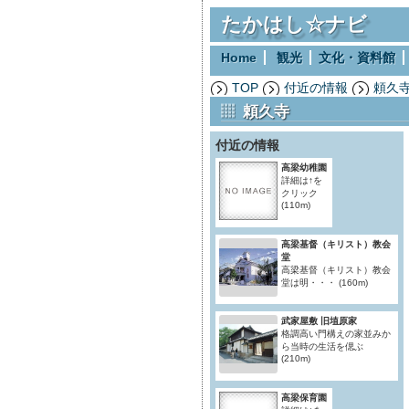
たかはし☆ナビ
Home
観光
文化・資料館
TOP
付近の情報
頼久
頼久寺
付近の情報
高梁幼稚園
詳細は↑を
クリック
(110m)
高梁基督（キリスト）教会
堂
高梁基督（キリスト）教会
堂は明・・・
(160m)
武家屋敷 旧埴原家
格調高い門構えの家並みか
ら当時の生活を偲ぶ
(210m)
高梁保育園