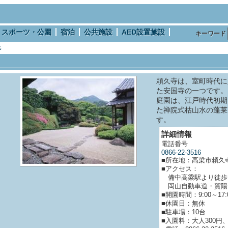
スポーツ・公園
宿泊
公共施設
AED設置施設
キーワード
寺
頼久寺は、室町時代に
た安国寺の一つです。
庭園は、江戸時代初期
た禅院式枯山水の蓬莱
す。
詳細情報
電話番号
0866-22-3516
■所在地：高梁市頼久寺
■アクセス：
備中高梁駅より徒歩で
岡山自動車道・賀陽Ｉ
■開園時間：9:00～17:
■休園日：無休
■駐車場：10台
■入園料：大人300円