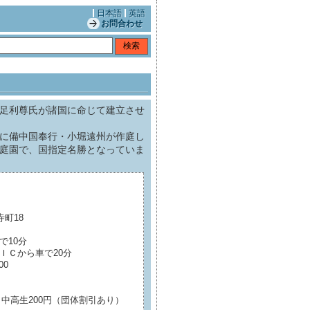
日本語
英語
お問合わせ
足利尊氏が諸国に命じて建立させ
に備中国奉行・小堀遠州が作庭し
庭園で、国指定名勝となっていま
町18
10分
Ｃから車で20分
00
、中高生200円（団体割引あり）