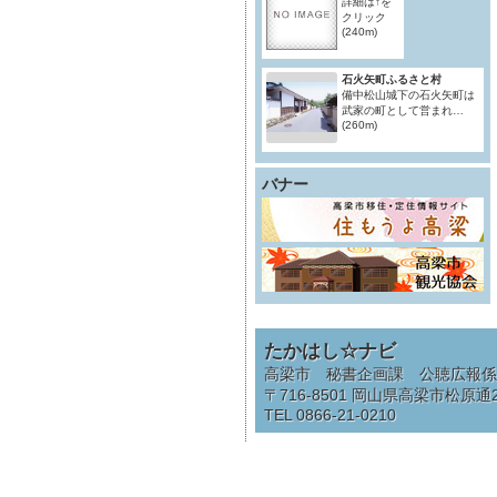
詳細は↑を
クリック
(240m)
石火矢町ふるさと村
備中松山城下の石火矢町は
武家の町として営まれ…
(260m)
バナー
たかはし☆ナビ
高梁市 秘書企画課 公聴広報係
〒716-8501
岡山県高梁市松原通2
TEL 0866-21-0210