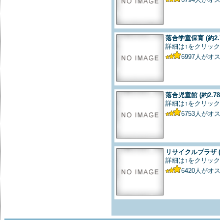
落合学童保育
(約2.
詳細は↑をクリック
6997
人がオ
落合児童館
(約2.7
詳細は↑をクリック
6753
人がオ
リサイクルプラザ
詳細は↑をクリック
6420
人がオ