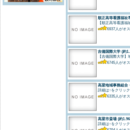
順正高等看護福祉
【順正高等看護福
6937
人がオ
吉備国際大学
(約1.
【吉備国際大学】
6745
人がオ
高梁地域事務組合
詳細は↑をクリック
6335
人がオ
高梁市斎場
(約1.9
詳細は↑をクリック
6794
人がオ