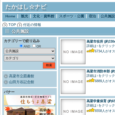
たかはし☆ナビ
Home
観光
文化・資料館
スポーツ・公園
宿泊
公共施設
TOP
付近の情報
公共施設
カテゴリーで絞り込み
高梁市役所
(約330
詳細は↑をクリック
AND
OR
6734
人がオ
高梁市消防本部
(約
詳細は↑をクリック
高梁市立図書館
6889
人がオ
山田方谷記念館
バナー
高梁学童保育
(約6
詳細は↑をクリック
6558
人がオ