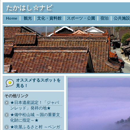
たかはし☆ナビ
Home
観光
文化・資料館
スポーツ・公園
宿泊
公共施設
オススメするスポットを
見る！
その他リンク
★日本遺産認定！「ジャパ
ンレッド」発祥の地★
★備中松山城 ～国の重要文
化財に指定～★
★吹屋ふるさと村 ～ベンガ