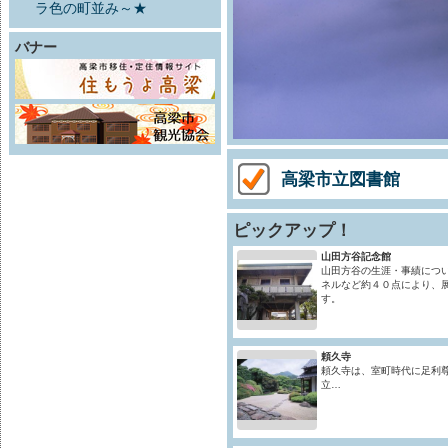
ラ色の町並み～★
バナー
高梁市立図書館
ピックアップ！
山田方谷記念館
山田方谷の生涯・事績につ
ネルなど約４０点により、
す。
頼久寺
頼久寺は、室町時代に足利
立…