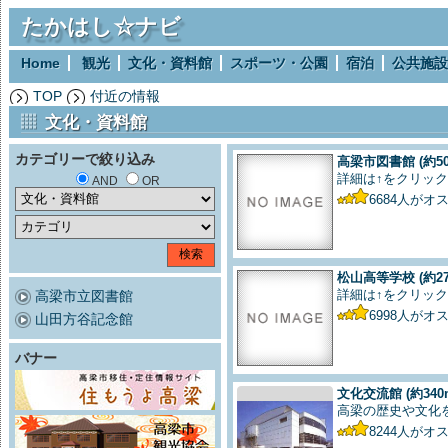
たかはし☆ナビ
Home
観光
文化・資料館
スポーツ・公園
宿泊
公共施設
TOP
付近の情報
文化・資料館
カテゴリーで絞り込み
高梁市図書館
(約5
詳細は↑をクリック
AND
OR
6684
人がオ
松山高等学校
(約2
詳細は↑をクリック
高梁市立図書館
6998
人がオ
山田方谷記念館
バナー
文化交流館
(約340
高梁の歴史や文化
8244
人がオ