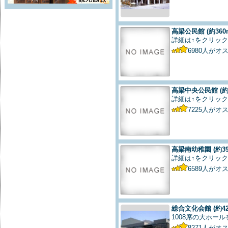
高梁公民館
(約360
詳細は↑をクリック
6980
人がオ
高梁中央公民館
(約
詳細は↑をクリック
7225
人がオ
高梁南幼稚園
(約3
詳細は↑をクリック
6589
人がオ
総合文化会館
(約4
1008席の大ホー
8271
人がオ