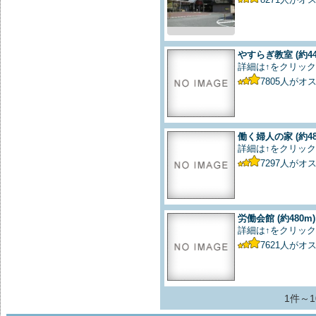
やすらぎ教室
(約4
詳細は↑をクリック
7805
人がオ
働く婦人の家
(約4
詳細は↑をクリック
7297
人がオ
労働会館
(約480m)
詳細は↑をクリック
7621
人がオ
1件～1