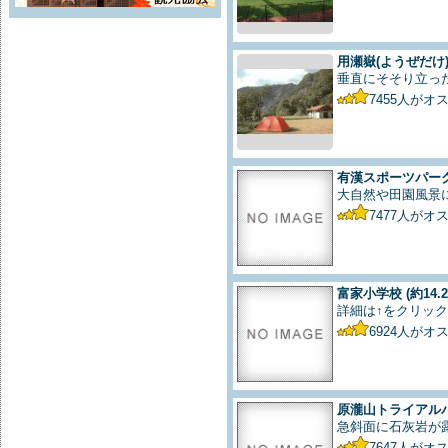
用瀬嶽(ようぜだけ
垂直にそそり立っ
7455
人がオ
有漢スポーツパー
大自然や田園風景
7477
人がオ
富家小学校
(約14.
詳細は↑をクリック
6924
人がオ
原瀧山トライアル
急斜面に石灰岩が
7647
人がオ