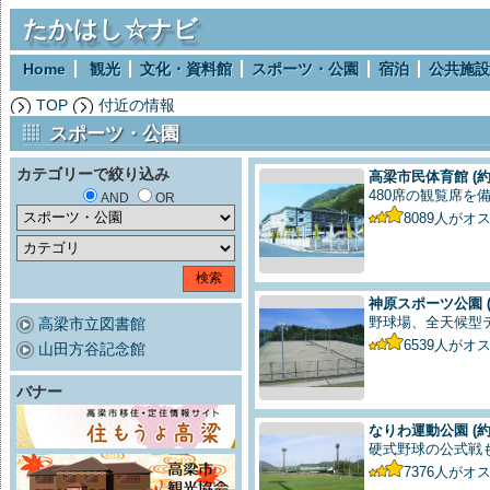
たかはし☆ナビ
Home
観光
文化・資料館
スポーツ・公園
宿泊
公共施設
TOP
付近の情報
スポーツ・公園
カテゴリーで絞り込み
高梁市民体育館
(約
480席の観覧席を
AND
OR
8089
人がオ
神原スポーツ公園
野球場、全天候型テ
高梁市立図書館
6539
人がオ
山田方谷記念館
バナー
なりわ運動公園
(約
硬式野球の公式戦
7376
人がオ