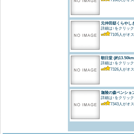
元仲田邸くらやし
詳細は↑をクリック
7105
人がオ
朝日堂
(約13.50km
詳細は↑をクリック
7326
人がオ
迦陵の森ペンショ
詳細は↑をクリック
7343
人がオ