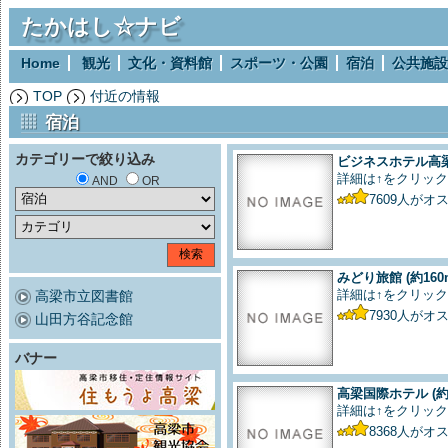
たかはし☆ナビ
Home
観光
文化・資料館
スポーツ・公園
宿泊
公共施設
TOP
付近の情報
宿泊
カテゴリーで絞り込み
ビジネスホテル高
詳細は↑をクリック
AND
OR
7609
人がオ
みどり旅館
(約160
詳細は↑をクリック
高梁市立図書館
7930
人がオ
山田方谷記念館
バナー
高梁国際ホテル
(約
詳細は↑をクリック
8368
人がオ