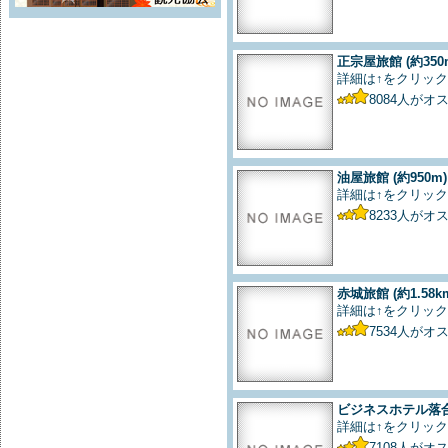
正宗屋旅館
(約350
詳細は↑をクリック
8084
人がオ
油屋旅館
(約950m)
詳細は↑をクリック
8233
人がオ
赤城旅館
(約1.58k
詳細は↑をクリック
7534
人がオ
ビジネスホテル落
詳細は↑をクリック
7108
人がオ