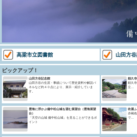
高梁市立図書館
山田方谷
ピックアップ！
山田方谷記念館
頼久寺
山田方谷の生涯・事績について歴史資料や解説パ
頼久寺
ネルなど約４０点により、展示・紹介していま
立…
す。
雲海に浮かぶ備中松山城を望む展望台（雲海展望
吹屋ふ
台）
赤褐色
「天空の山城 備中松山城」を見ることができるポ
で…
イント