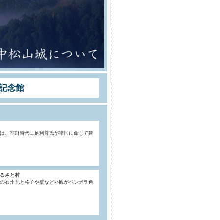
記念館
は、室町時代に足利尊氏が諸国に命じて建
るさと村
の石州瓦と格子や壁など外観がベンガラ色