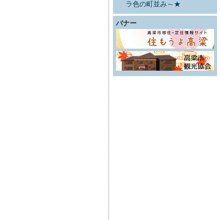
ラ色の町並み～★
バナー