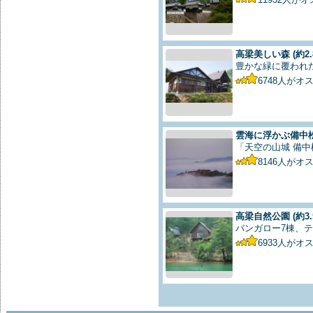
高梁美しい森
(約2.
豊かな緑に覆われ
6748
人がオ
雲海に浮かぶ備中
「天空の山城 備
8146
人がオ
高梁自然公園
(約3.
バンガロー7棟、テ
6933
人がオ