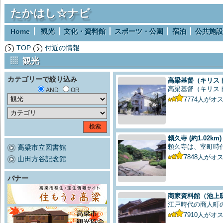
たかはし☆ナビ
Home
観光
文化・資料館
スポーツ・公園
宿泊
公共施設
TOP
付近の情報
観光
カテゴリーで絞り込み
高梁基督（キリス
高梁基督（キリス
AND
OR
7774
人がオ
頼久寺
(約1.02km)
頼久寺は、室町時
高梁市立図書館
7848
人がオ
山田方谷記念館
バナー
商家資料館（池上
江戸時代の商人町
7910
人がオ