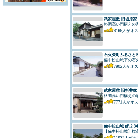
武家屋敷 旧埴原家
格調高い門構えの
8165
人がオ
石火矢町ふるさと
備中松山城下の石
7902
人がオ
武家屋敷 旧折井家
格調高い門構えの
7771
人がオ
備中松山城
(約2.3
【備中松山城】標
11932
人がオ