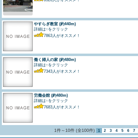
やすらぎ教室
(約440m)
詳細は↑をクリック
7863
人がオススメ！
働く婦人の家
(約480m)
詳細は↑をクリック
7343
人がオススメ！
労働会館
(約480m)
詳細は↑をクリック
7683
人がオススメ！
1件～10件 (全100件)
1
2
3
4
5
6
7