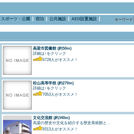
スポーツ・公園
宿泊
公共施設
AED設置施設
キーワード
高梁市図書館
(約50m)
詳細は↑をクリック
6728
人がオススメ！
松山高等学校
(約270m)
詳細は↑をクリック
7053
人がオススメ！
文化交流館
(約340m)
高梁の歴史や文化を紹介する歴史美術館と…
8313
人がオススメ！