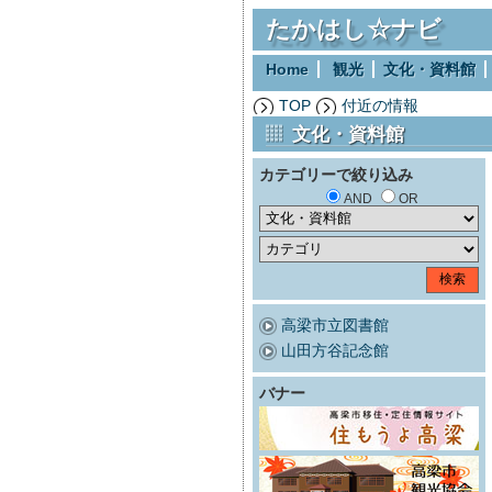
たかはし☆ナビ
Home
観光
文化・資料館
TOP
付近の情報
文化・資料館
カテゴリーで絞り込み
AND
OR
高梁市立図書館
山田方谷記念館
バナー