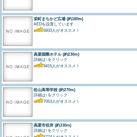
栄町まちかど広場
(約180m)
AEDを設置しています
6933
人がオススメ！
高梁国際ホテル
(約230m)
詳細は↑をクリック
8415
人がオススメ！
松山高等学校
(約270m)
詳細は↑をクリック
7053
人がオススメ！
高梁市役所
(約330m)
詳細は↑をクリック
6774
人がオススメ！