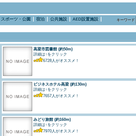
スポーツ・公園
宿泊
公共施設
AED設置施設
キーワード
高梁市図書館
(約50m)
詳細は↑をクリック
6728
人がオススメ！
ビジネスホテル高梁
(約130m)
詳細は↑をクリック
7657
人がオススメ！
みどり旅館
(約160m)
詳細は↑をクリック
7970
人がオススメ！