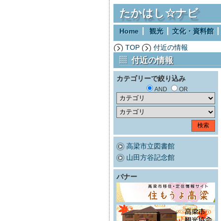
たかはし☆ナビ
Home
観光
文化・資料館
TOP
付近の情報
付近の情報
カテゴリーで絞り込み
AND
OR
高梁市立図書館
山田方谷記念館
バナー