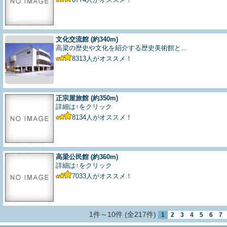
文化交流館
(約340m)
高梁の歴史や文化を紹介する歴史美術館と…
8313
人がオススメ！
正宗屋旅館
(約350m)
詳細は↑をクリック
8134
人がオススメ！
高梁公民館
(約360m)
詳細は↑をクリック
7033
人がオススメ！
1件～10件 (全217件)
1
2
3
4
5
6
7