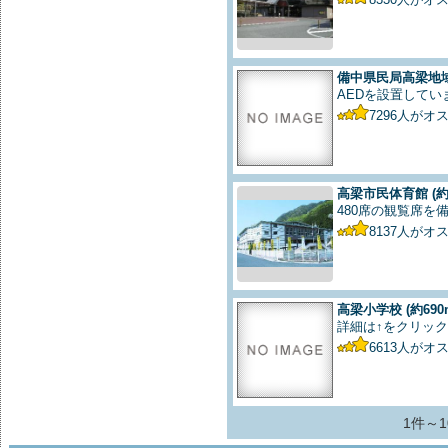
備中県民局高梁地
AEDを設置してい
7296
人がオ
高梁市民体育館
(約
480席の観覧席を
8137
人がオ
高梁小学校
(約690
詳細は↑をクリック
6613
人がオ
1件～1