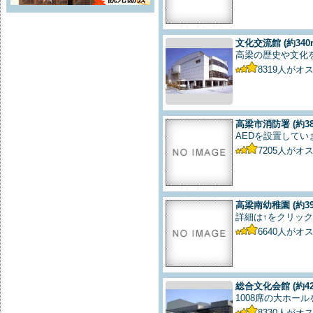
文化交流館
(約340
高梁の歴史や文化
8319
人がオ
高梁市消防署
(約3
AEDを設置してい
7205
人がオ
高梁南幼稚園
(約3
詳細は↑をクリック
6640
人がオ
総合文化会館
(約4
1008席の大ホー
8330
人がオ