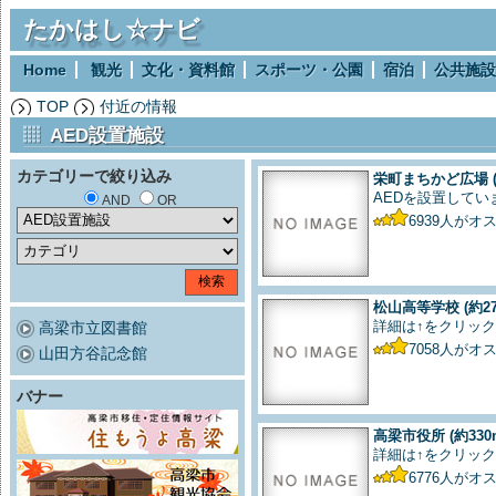
たかはし☆ナビ
Home
観光
文化・資料館
スポーツ・公園
宿泊
公共施設
TOP
付近の情報
AED設置施設
カテゴリーで絞り込み
栄町まちかど広場
AEDを設置してい
AND
OR
6939
人がオ
松山高等学校
(約2
詳細は↑をクリック
高梁市立図書館
7058
人がオ
山田方谷記念館
バナー
高梁市役所
(約330
詳細は↑をクリック
6776
人がオ