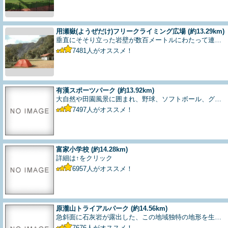
用瀬嶽(ようぜだけ)フリークライミング広場
(約13.29km)
垂直にそそり立った岩壁が数百メートルにわたって連…
7481
人がオススメ！
有漢スポーツパーク
(約13.92km)
大自然や田園風景に囲まれ、野球、ソフトボール、グ…
7497
人がオススメ！
富家小学校
(約14.28km)
詳細は↑をクリック
6957
人がオススメ！
原瀧山トライアルパーク
(約14.56km)
急斜面に石灰岩が露出した、この地域独特の地形を生…
7676
人がオススメ！