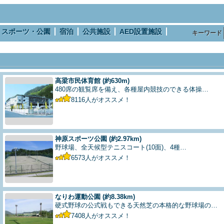
スポーツ・公園
宿泊
公共施設
AED設置施設
キーワード
高梁市民体育館
(約630m)
480席の観覧席を備え、各種屋内競技のできる体操…
8116
人がオススメ！
神原スポーツ公園
(約2.97km)
野球場、全天候型テニスコート(10面)、4種…
6573
人がオススメ！
なりわ運動公園
(約8.38km)
硬式野球の公式戦もできる天然芝の本格的な野球場の…
7408
人がオススメ！