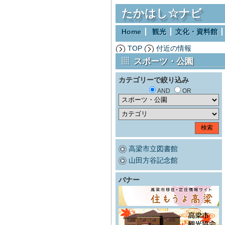
たかはし☆ナビ
Home
観光
文化・資料館
TOP
付近の情報
スポーツ・公園
カテゴリーで絞り込み
AND
OR
高梁市立図書館
山田方谷記念館
バナー