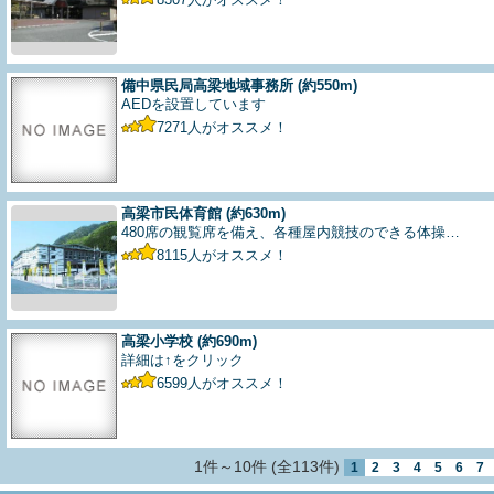
備中県民局高梁地域事務所
(約550m)
AEDを設置しています
7271
人がオススメ！
高梁市民体育館
(約630m)
480席の観覧席を備え、各種屋内競技のできる体操…
8115
人がオススメ！
高梁小学校
(約690m)
詳細は↑をクリック
6599
人がオススメ！
1件～10件 (全113件)
1
2
3
4
5
6
7