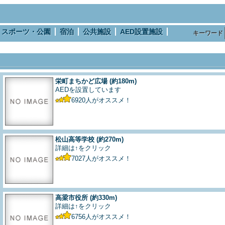
スポーツ・公園
宿泊
公共施設
AED設置施設
キーワード
栄町まちかど広場
(約180m)
AEDを設置しています
6920
人がオススメ！
松山高等学校
(約270m)
詳細は↑をクリック
7027
人がオススメ！
高梁市役所
(約330m)
詳細は↑をクリック
6756
人がオススメ！