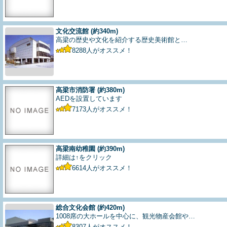
文化交流館
(約340m)
高梁の歴史や文化を紹介する歴史美術館と…
8288
人がオススメ！
高梁市消防署
(約380m)
AEDを設置しています
7173
人がオススメ！
高梁南幼稚園
(約390m)
詳細は↑をクリック
6614
人がオススメ！
総合文化会館
(約420m)
1008席の大ホールを中心に、観光物産会館や…
8307
人がオススメ！