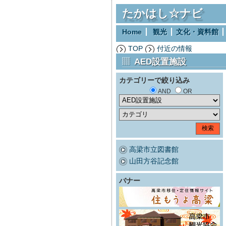
たかはし☆ナビ
Home
観光
文化・資料館
TOP
付近の情報
AED設置施設
カテゴリーで絞り込み
AND
OR
高梁市立図書館
山田方谷記念館
バナー