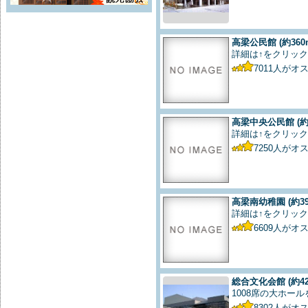
高梁公民館
(約360
詳細は↑をクリック
7011
人がオ
高梁中央公民館
(約
詳細は↑をクリック
7250
人がオ
高梁南幼稚園
(約3
詳細は↑をクリック
6609
人がオ
総合文化会館
(約4
1008席の大ホー
8302
人がオ