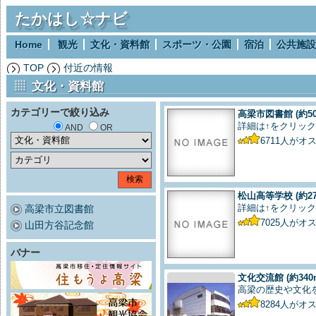
たかはし☆ナビ
Home
観光
文化・資料館
スポーツ・公園
宿泊
公共施設
TOP
付近の情報
文化・資料館
カテゴリーで絞り込み
高梁市図書館
(約5
詳細は↑をクリック
AND
OR
6711
人がオ
松山高等学校
(約2
詳細は↑をクリック
高梁市立図書館
7025
人がオ
山田方谷記念館
バナー
文化交流館
(約340
高梁の歴史や文化
8284
人がオ