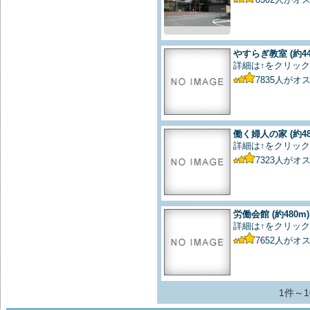
やすらぎ教室
(約4
詳細は↑をクリック
7835
人がオ
働く婦人の家
(約4
詳細は↑をクリック
7323
人がオ
労働会館
(約480m)
詳細は↑をクリック
7652
人がオ
1件～1