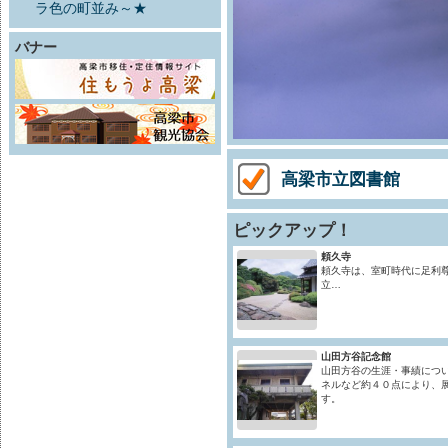
ラ色の町並み～★
バナー
高梁市立図書館
ピックアップ！
頼久寺
頼久寺は、室町時代に足利
立…
山田方谷記念館
山田方谷の生涯・事績につ
ネルなど約４０点により、
す。