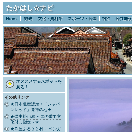
たかはし☆ナビ
Home
観光
文化・資料館
スポーツ・公園
宿泊
公共施設
オススメするスポットを
見る！
その他リンク
★日本遺産認定！「ジャパ
ンレッド」発祥の地★
★備中松山城 ～国の重要文
化財に指定～★
★吹屋ふるさと村 ～ベンガ