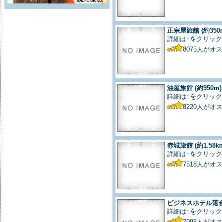
正宗屋旅館
(約350
詳細は↑をクリック
8075
人がオ
油屋旅館
(約950m)
詳細は↑をクリック
8220
人がオ
赤城旅館
(約1.58k
詳細は↑をクリック
7518
人がオ
ビジネスホテル落
詳細は↑をクリック
7098
人がオ