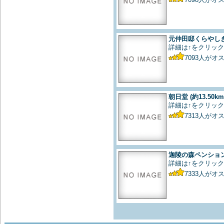
元仲田邸くらやし
詳細は↑をクリック
7093
人がオ
朝日堂
(約13.50km
詳細は↑をクリック
7313
人がオ
迦陵の森ペンショ
詳細は↑をクリック
7333
人がオ