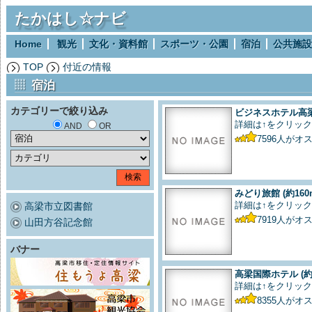
たかはし☆ナビ
Home
観光
文化・資料館
スポーツ・公園
宿泊
公共施設
TOP
付近の情報
宿泊
カテゴリーで絞り込み
ビジネスホテル高
詳細は↑をクリック
AND
OR
7596
人がオ
みどり旅館
(約160
詳細は↑をクリック
高梁市立図書館
7919
人がオ
山田方谷記念館
バナー
高梁国際ホテル
(約
詳細は↑をクリック
8355
人がオ