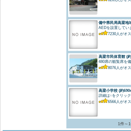
備中県民局高梁地
AEDを設置してい
7230
人がオ
高梁市民体育館
(約
480席の観覧席を
8076
人がオ
高梁小学校
(約690
詳細は↑をクリック
6566
人がオ
1件～1