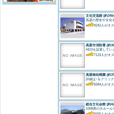
文化交流館
(約340
高梁の歴史や文化
8242
人がオ
高梁市消防署
(約3
AEDを設置してい
7124
人がオ
高梁南幼稚園
(約3
詳細は↑をクリック
6584
人がオ
総合文化会館
(約4
1008席の大ホー
8265
人がオ