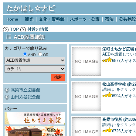
たかはし☆ナビ
Home
観光
文化・資料館
スポーツ・公園
宿泊
公共施設
TOP
付近の情報
AED設置施設
カテゴリーで絞り込み
栄町まちかど広場
AEDを設置してい
AND
OR
6877
人がオ
松山高等学校
(約2
詳細は↑をクリック
高梁市立図書館
6994
人がオ
山田方谷記念館
バナー
高梁市役所
(約330
詳細は↑をクリック
6725
人がオ