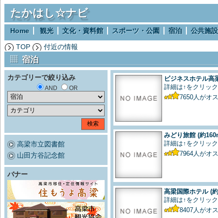
たかはし☆ナビ
Home
観光
文化・資料館
スポーツ・公園
宿泊
公共施設
TOP
付近の情報
宿泊
カテゴリーで絞り込み
ビジネスホテル高
詳細は↑をクリック
AND
OR
7650
人がオ
みどり旅館
(約160
詳細は↑をクリック
高梁市立図書館
7964
人がオ
山田方谷記念館
バナー
高梁国際ホテル
(約
詳細は↑をクリック
8407
人がオ