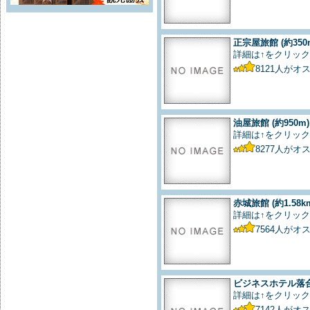
正宗屋旅館
(約350
詳細は↑をクリック
8121
人がオ
油屋旅館
(約950m)
詳細は↑をクリック
8277
人がオ
赤城旅館
(約1.58k
詳細は↑をクリック
7564
人がオ
ビジネスホテル落
詳細は↑をクリック
7142
人がオ