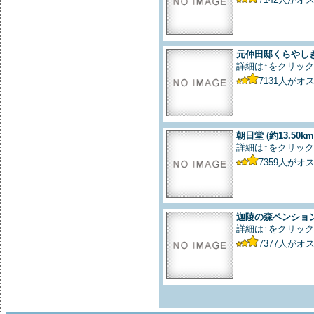
元仲田邸くらやし
詳細は↑をクリック
7131
人がオ
朝日堂
(約13.50km
詳細は↑をクリック
7359
人がオ
迦陵の森ペンショ
詳細は↑をクリック
7377
人がオ