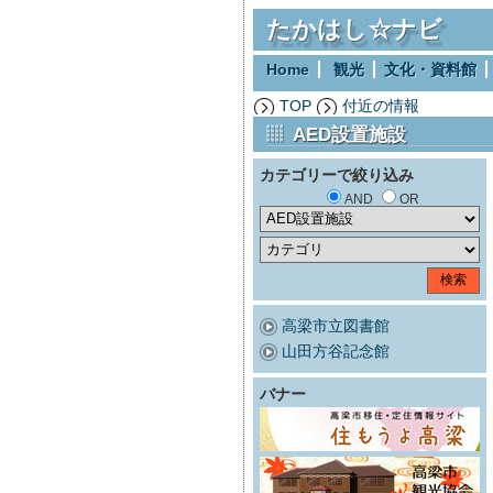
たかはし☆ナビ
Home
観光
文化・資料館
TOP
付近の情報
AED設置施設
カテゴリーで絞り込み
AND
OR
高梁市立図書館
山田方谷記念館
バナー