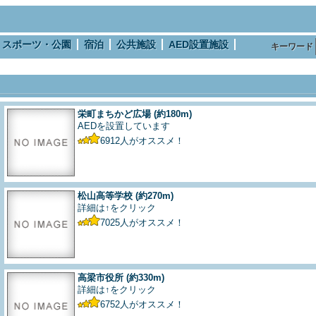
スポーツ・公園
宿泊
公共施設
AED設置施設
キーワード
栄町まちかど広場
(約180m)
AEDを設置しています
6912
人がオススメ！
松山高等学校
(約270m)
詳細は↑をクリック
7025
人がオススメ！
高梁市役所
(約330m)
詳細は↑をクリック
6752
人がオススメ！