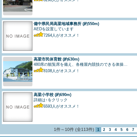
備中県民局高梁地域事務所
(約550m)
AEDを設置しています
7264
人がオススメ！
高梁市民体育館
(約630m)
480席の観覧席を備え、各種屋内競技のできる体操…
8108
人がオススメ！
高梁小学校
(約690m)
詳細は↑をクリック
6593
人がオススメ！
1件～10件 (全113件)
1
2
3
4
5
6
7