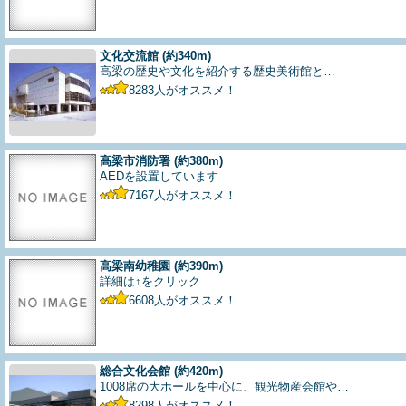
文化交流館
(約340m)
高梁の歴史や文化を紹介する歴史美術館と…
8283
人がオススメ！
高梁市消防署
(約380m)
AEDを設置しています
7167
人がオススメ！
高梁南幼稚園
(約390m)
詳細は↑をクリック
6608
人がオススメ！
総合文化会館
(約420m)
1008席の大ホールを中心に、観光物産会館や…
8298
人がオススメ！